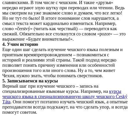
славянскими. В том числе с чешским. И такие «друзья»
нередко играют злую шутку при переводах или чтении. Ведь
мы смотрим на уже знакомое слово и думаем, что все легко!
Но не тут-то было! В итоге понимание слов нарушается, а
смысл текста может кардинально измениться. Например,
слово «čerstvý» (читать как черствый) — переводится как
свежий. Обязательно все столкнутся со словом «pozor» — это
выражение «Будьте внимательны!».
4. Учим историю
Еще один шаг сделать изучение чешского языка полезным и
приятным времяпрепровождением – познакомиться с
историей и реалиями этой страны. Такой подход нередко
позволяет понять причину изменения или особенностей
произношения того или иного слова. Ну а то, чем живет
Чехия, нужно знать, чтобы понимать сверстников.
5. Записываемся на курсы
Верный шаг при изучение чешского – запись на
специализированные языковые курсы. Например, на
курсы
чешского языка в специализированную школу чешского Český
Táta
. Они помогут поэтапно изучать чешский язык, а опытные
преподаватели всегда подскажут, на что сделать упор, и всегда
помогут советом.