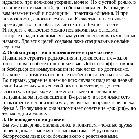
идеально, при должном усердии, можно. Но с устной речью, в
отличие от письменной, дела обстоят сложнее. В этом деле
вам незаменимый и помощник – практика общения. И при
возможности, с носителем языка. К счастью, в настоящее
время для этого не обязательно ехать в Чехию – в сети
Интернет с легкостью можно познакомиться с людьми,
которые с радостью помогут вам усовершенствовать языковые
навыки. Для этих целей созданы даже специальные онлайн-
сервисы.
2. Особый упор – на произношение и грамматику
Правильно строить предложения и произносить их – залог
того, что ваш собеседник поймет вас. Добиться эффективной
и безбарьерной коммуникации не так легко, но достижимо.
Главное – запомнить основные особенности чешского языка.
Во-первых, ударение в нем во всех случаях падает на первый
слог. Во-вторых – в чешской речи присутствует долгота
гласных, которая может поменять значение слова при
неправильном произношении. В-третьих, в этом языке есть
практически непроизносимая для русскоговорящего человека
буква ř. По звучанию она напоминает сочетание «рж (рш)», но
только одним словом.
3. Не попадаемся на уловки
Вы уже наверняка сталкивались в понятием «ложные друзья
переводчика» – межъязыковые омонимы. В русском и
белорусском языках их больше всего с родственными,